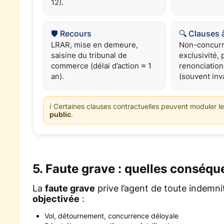
12).
🛡️ Recours
🔍 Clauses à
LRAR, mise en demeure,
Non-concurre
saisine du tribunal de
exclusivité,
commerce (délai d’action ≈ 1
renonciation
an).
(souvent inva
ℹ️ Certaines clauses contractuelles peuvent moduler l
public
.
5. Faute grave : quelles conséq
La
faute grave
prive l’agent de toute indemnit
objectivée
:
Vol, détournement, concurrence déloyale