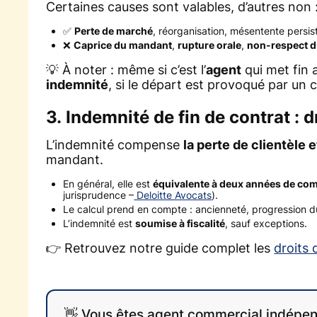
Certaines causes sont valables, d’autres non 
✅
Perte de marché
, réorganisation, mésentente persist
❌
Caprice du mandant
,
rupture orale
,
non-respect d
💡 À noter : même si c’est l’
agent
qui met fin a
indemnité
, si le départ est provoqué par u
3. Indemnité de fin de contrat : d
L’indemnité compense
la perte de clientèle e
mandant.
En général, elle est
équivalente à deux années de co
jurisprudence –
Deloitte Avocats
).
Le calcul prend en compte : ancienneté, progression d
L’indemnité est
soumise à fiscalité
, sauf exceptions.
👉 Retrouvez notre guide complet les
droits 
👋 Vous êtes agent commercial indépen