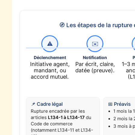
🧭 Les étapes de la rupture
⚠️
✉️
Déclenchement
Notification
P
Initiative agent,
Par écrit, claire,
1–3 m
mandant, ou
datée (preuve).
anc
accord mutuel.
(L
📌 Cadre légal
📅 Préavis
Rupture encadrée par les
1 mois la 
articles
L134-1 à L134-17
du
2 mois la 
Code de commerce
3 mois à p
(notamment L134-11 et L134-