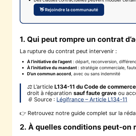
👋 Rejoindre la communauté
1. Qui peut rompre un contrat d
La rupture du contrat peut intervenir :
À l’initiative de l’agent
: départ, reconversion, différend
À l’initiative du mandant
: stratégie commerciale, faut
D’un commun accord
, avec ou sans indemnité
⚖️ L’article
L134-11 du Code de commerc
droit à réparation
sauf faute grave
ou acco
📎 Source :
Légifrance – Article L134-11
👉 Retrouvez notre guide complet sur la réd
2. À quelles conditions peut-on