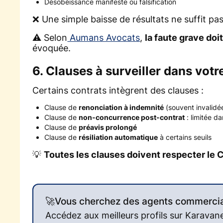
Désobéissance manifeste ou falsification
❌ Une simple baisse de résultats ne suffit pas
⚠️ Selon
Aumans Avocats
,
la faute grave doi
évoquée.
6. Clauses à surveiller dans votr
Certains contrats intègrent des clauses :
Clause de
renonciation à indemnité
(souvent invalidée
Clause de
non-concurrence post-contrat
: limitée d
Clause de
préavis prolongé
Clause de
résiliation automatique
à certains seuils
💡
Toutes les clauses doivent respecter l
🚀Vous cherchez des agents commercia
Accédez aux meilleurs profils sur Karavan