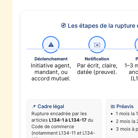
🧭 Les étapes de la rupture
⚠️
✉️
Déclenchement
Notification
P
Initiative agent,
Par écrit, claire,
1–3 m
mandant, ou
datée (preuve).
anc
accord mutuel.
(L
📌 Cadre légal
📅 Préavis
Rupture encadrée par les
1 mois la 
articles
L134-1 à L134-17
du
2 mois la 
Code de commerce
3 mois à p
(notamment L134-11 et L134-