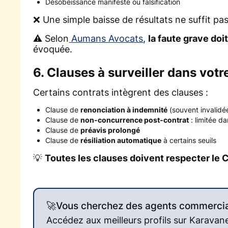
Désobéissance manifeste ou falsification
❌ Une simple baisse de résultats ne suffit pas
⚠️ Selon
Aumans Avocats
,
la faute grave doi
évoquée.
6. Clauses à surveiller dans votr
Certains contrats intègrent des clauses :
Clause de
renonciation à indemnité
(souvent invalidée
Clause de
non-concurrence post-contrat
: limitée d
Clause de
préavis prolongé
Clause de
résiliation automatique
à certains seuils
💡
Toutes les clauses doivent respecter l
🚀Vous cherchez des agents commercia
Accédez aux meilleurs profils sur Karavan