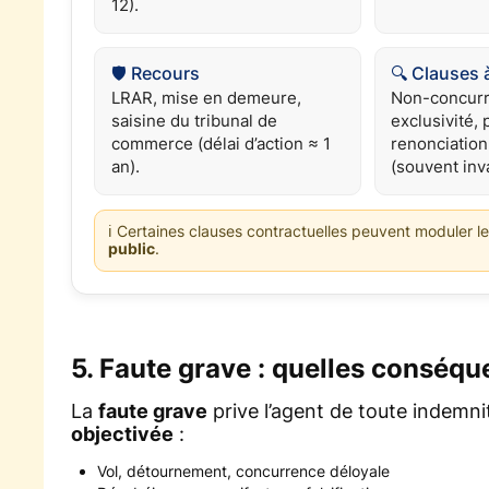
12).
🛡️ Recours
🔍 Clauses à
LRAR, mise en demeure,
Non-concurre
saisine du tribunal de
exclusivité,
commerce (délai d’action ≈ 1
renonciation
an).
(souvent inva
ℹ️ Certaines clauses contractuelles peuvent moduler l
public
.
5. Faute grave : quelles conséq
La
faute grave
prive l’agent de toute indemnit
objectivée
:
Vol, détournement, concurrence déloyale