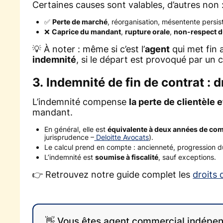
Certaines causes sont valables, d’autres non 
✅
Perte de marché
, réorganisation, mésentente persist
❌
Caprice du mandant
,
rupture orale
,
non-respect d
💡 À noter : même si c’est l’
agent
qui met fin a
indemnité
, si le départ est provoqué par u
3. Indemnité de fin de contrat : d
L’indemnité compense
la perte de clientèle e
mandant.
En général, elle est
équivalente à deux années de co
jurisprudence –
Deloitte Avocats
).
Le calcul prend en compte : ancienneté, progression d
L’indemnité est
soumise à fiscalité
, sauf exceptions.
👉 Retrouvez notre guide complet les
droits 
👋 Vous êtes agent commercial indépen