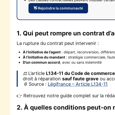
👋 Rejoindre la communauté
1. Qui peut rompre un contrat d
La rupture du contrat peut intervenir :
À l’initiative de l’agent
: départ, reconversion, différend
À l’initiative du mandant
: stratégie commerciale, faut
D’un commun accord
, avec ou sans indemnité
⚖️ L’article
L134-11 du Code de commerc
droit à réparation
sauf faute grave
ou acco
📎 Source :
Légifrance – Article L134-11
👉 Retrouvez notre guide complet sur la réd
2. À quelles conditions peut-on