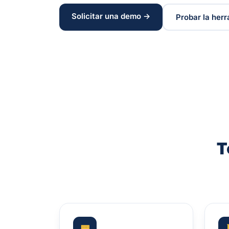
Solicitar una demo →
Probar la her
T
▦