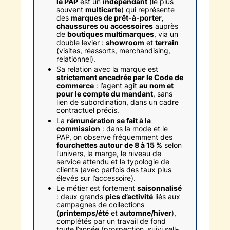
le PAP
est un
indépendant
(le plus
souvent
multicarte
) qui représente
des
marques de prêt-à-porter,
chaussures ou accessoires
auprès
de
boutiques multimarques
, via un
double levier :
showroom
et
terrain
(visites, réassorts, merchandising,
relationnel).
Sa relation avec la marque est
strictement encadrée par le Code de
commerce
: l’agent agit
au nom et
pour le compte du mandant
, sans
lien de subordination, dans un cadre
contractuel précis.
La
rémunération se fait à la
commission
: dans la mode et le
PAP, on observe fréquemment des
fourchettes autour de 8 à 15 %
selon
l’univers, la marge, le niveau de
service attendu et la typologie de
clients (avec parfois des taux plus
élevés sur l’accessoire).
Le métier est fortement
saisonnalisé
: deux grands
pics d’activité
liés aux
campagnes de collections
(
printemps/été
et
automne/hiver
),
complétés par un travail de fond
toute l’année (prospection, suivi sell-