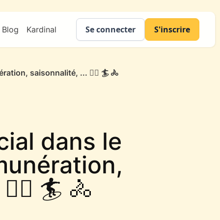
Se connecter
S'inscrire
Blog
Kardinal
ion, saisonnalité, ... 🏃‍♂️ 🏄 🚴
ial dans le
émunération,
🏃‍♂️ 🏄 🚴