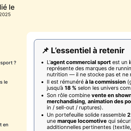
ié le
.2025
📌 L’essentiel à retenir
L’
agent commercial sport
est un
 sport ?
représente des marques de running,
nutrition — il ne stocke pas et ne
Il est rémunéré
à la commission
(
s le
jusqu’à
18 %
selon les univers comm
Son rôle combine
vente en show
merchandising
,
animation des po
in / sell-out / ruptures).
Un portefeuille solide rassemble
2
une
marque locomotive
qui sécur
t en
additionnelles pertinentes (textile