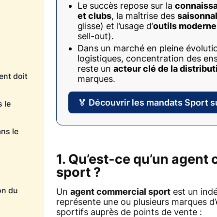
Le succès repose sur la
connaissa
et clubs
, la maîtrise des
saisonnal
glisse) et l’usage d’
outils moderne
sell-out).
Dans un marché en pleine évolutio
logistiques, concentration des en
reste un
acteur clé de la distribut
ent doit
marques.
🏅 Découvrir les mandats Sport 
 le
ns le
1. Qu’est-ce qu’un agent
sport ?
ion du
Un
agent commercial sport
est un ind
représente une ou plusieurs marques d’
sportifs auprès de points de vente :