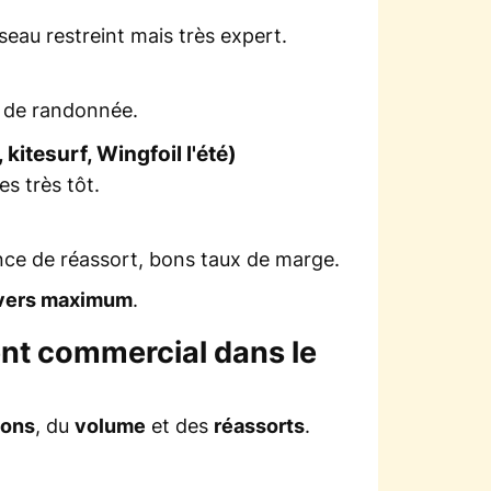
éseau restreint mais très expert.
l de randonnée.
 kitesurf, Wingfoil l'été)
es très tôt.
nce de réassort, bons taux de marge.
ivers maximum
.
nt commercial dans le
ions
, du
volume
et des
réassorts
.