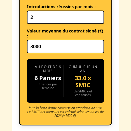
Introductions réussies par mois :
Valeur moyenne du contrat signé (€)
:
AU BOUT DE 6
CUMUL SUR UN
MOIS
AN
6 Paniers
33.0 x
SMIC
financés par
semaine
de SMIC net
capitalisés
*Sur la base d'une commission standard de 10%.
Le SMIC net mensuel est calculé selon les bases de
2026 (~1420 €).